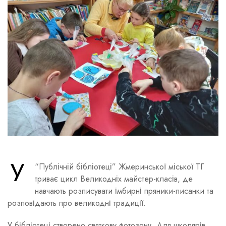
У
“Публічній бібліотеці” Жмеринської міської ТГ
триває цикл Великодніх майстер-класів, де
навчають розписувати імбирні пряники-писанки та
розповідають про великодні традиції.
У бібліотеці створено святкову фотозону. Для школярів