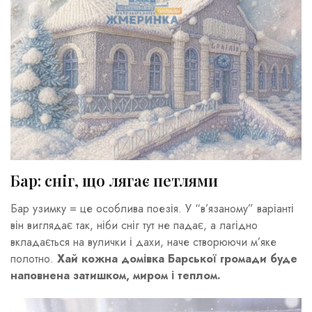
Бар: сніг, що лягає петлями
Бар узимку = це особлива поезія. У “в’язаному” варіанті
він виглядає так, ніби сніг тут не падає, а лагідно
вкладається на вулички і дахи, наче створюючи м’яке
полотно.
Хай кожна домівка Барської громади буде
наповнена затишком, миром і теплом.