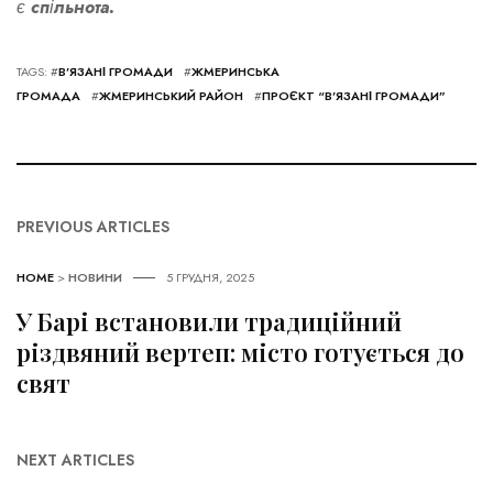
є спільнота.
TAGS: #
В’ЯЗАНІ ГРОМАДИ
#
ЖМЕРИНСЬКА
ГРОМАДА
#
ЖМЕРИНСЬКИЙ РАЙОН
#
ПРОЄКТ “В’ЯЗАНІ ГРОМАДИ”
PREVIOUS ARTICLES
HOME
>
НОВИНИ
5 ГРУДНЯ, 2025
У Барі встановили традиційний
різдвяний вертеп: місто готується до
свят
NEXT ARTICLES