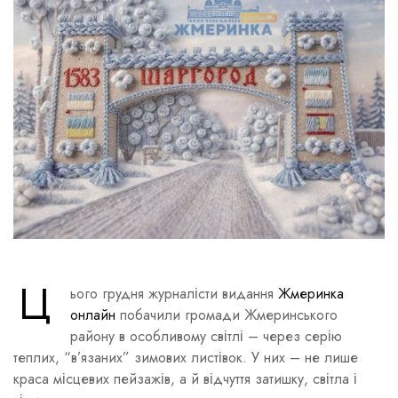
Ц
ього грудня журналісти видання
Жмеринка
онлайн
побачили громади Жмеринського
району в особливому світлі – через серію
теплих, “в’язаних” зимових листівок. У них – не лише
краса місцевих пейзажів, а й відчуття затишку, світла і