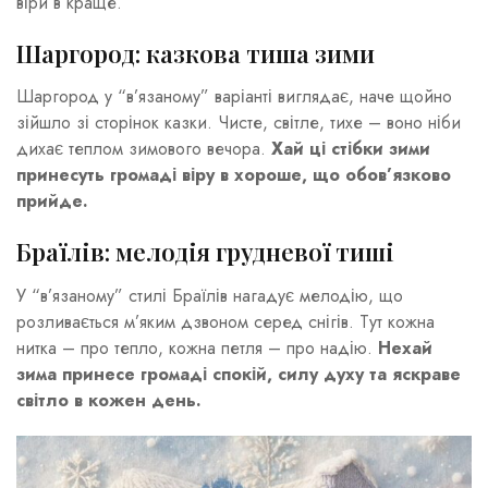
віри в краще.
Шаргород: казкова тиша зими
Шаргород у “в’язаному” варіанті виглядає, наче щойно
зійшло зі сторінок казки. Чисте, світле, тихе – воно ніби
дихає теплом зимового вечора.
Хай ці стібки зими
принесуть громаді віру в хороше, що обов’язково
прийде.
Браїлів: мелодія грудневої тиші
У “в’язаному” стилі Браїлів нагадує мелодію, що
розливається м’яким дзвоном серед снігів. Тут кожна
нитка – про тепло, кожна петля – про надію.
Нехай
зима принесе громаді спокій, силу духу та яскраве
світло в кожен день.