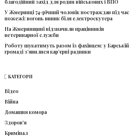
благодійний захід для родин військових і ВПО
У Жмеринці 74-річний чоловік постраждав під час
пожежі: вогонь виник біля електроскутера
На Жмеринщині відзначили працівників
ветеринарної служби
Роботу шукатимуть разом із фахівцем: у Барській
громаді з’явилися кар’єрні радники
КАТЕГОРІЇ
Відео
Війна
Домашня комора
Здоров'я
Кримінал