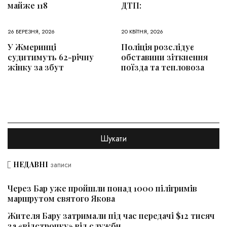
майже 118
ДТП:
26 БЕРЕЗНЯ, 2026
20 КВІТНЯ, 2026
У Жмеринці
Поліція розслідує
судитимуть 62-річну
обставини зіткнення
жінку за збут
поїзда та тепловоза
НЕДАВНІ
записи
Через Бар уже пройшли понад 1000 пілігримів
маршрутом святого Якова
Жителя Бару затримали під час передачі $12 тисяч
за «відстрочку» від служби