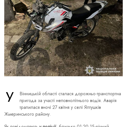
У
Вінницькій області сталася дорожньо-транспортна
пригода за участі неповнолітнього водія. Аварія
трапилася вночі 27 квітня у селі Ялтушків
Жмеринського району.
Як повідомляють
у поліції
, близько 01:20 15-річний