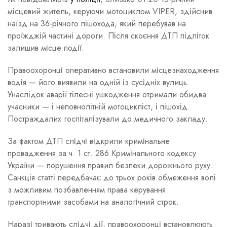
місцевий житель, керуючи мотоциклом VIPER, здійснив
наїзд на 36-річного пішохода, який перебував на
проїжджій частині дороги. Після скоєння ДТП підліток
залишив місце події.
Правоохоронці оперативно встановили місцезнаходження
водія — його виявили на одній із сусідніх вулиць.
Унаслідок аварії тілесні ушкодження отримали обидва
учасники — і неповнолітній мотоцикліст, і пішохід.
Постраждалих госпіталізували до медичного закладу.
За фактом ДТП слідчі відкрили кримінальне
провадження за ч. 1 ст. 286 Кримінального кодексу
України — порушення правил безпеки дорожнього руху.
Санкція статті передбачає до трьох років обмеження волі
з можливим позбавленням права керування
транспортними засобами на аналогічний строк.
Наразі тривають слідчі дії, правоохоронці встановлюють