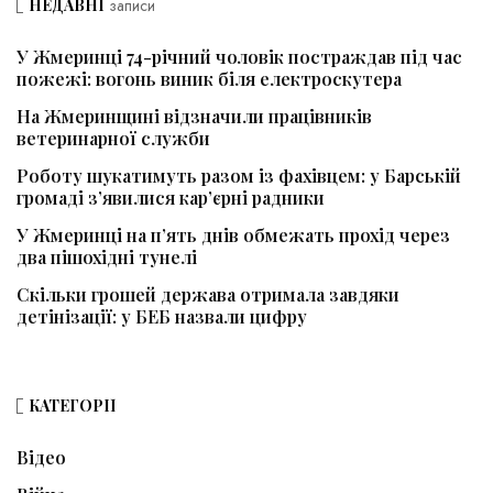
НЕДАВНІ
записи
У Жмеринці 74-річний чоловік постраждав під час
пожежі: вогонь виник біля електроскутера
На Жмеринщині відзначили працівників
ветеринарної служби
Роботу шукатимуть разом із фахівцем: у Барській
громаді з’явилися кар’єрні радники
У Жмеринці на п’ять днів обмежать прохід через
два пішохідні тунелі
Скільки грошей держава отримала завдяки
детінізації: у БЕБ назвали цифру
КАТЕГОРІЇ
Відео