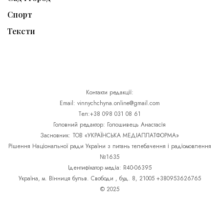
Спорт
Тексти
Контакти редакції:
Email: vinnychchyna.online@gmail.com
Тел:+38 098 031 08 61
Головний редактор: Голошивець Анастасія
Засновник: ТОВ «УКРАЇНСЬКА МЕДІАПЛАТФОРМА»
Рішення Національної ради України з питань телебачення і радіомовлення
№1635
Ідентифікатор медіа: R40-06395
Україна, м. Вінниця бульв. Свободи , буд. 8, 21005 +380953626765
© 2025