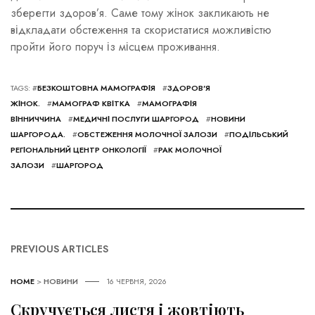
зберегти здоров’я. Саме тому жінок закликають не
відкладати обстеження та скористатися можливістю
пройти його поруч із місцем проживання.
TAGS: #
БЕЗКОШТОВНА МАМОГРАФІЯ
#
ЗДОРОВ'Я
ЖІНОК.
#
МАМОГРАФ КВІТКА
#
МАМОГРАФІЯ
ВІННИЧЧИНА
#
МЕДИЧНІ ПОСЛУГИ ШАРГОРОД
#
НОВИНИ
ШАРГОРОДА.
#
ОБСТЕЖЕННЯ МОЛОЧНОЇ ЗАЛОЗИ
#
ПОДІЛЬСЬКИЙ
РЕГІОНАЛЬНИЙ ЦЕНТР ОНКОЛОГІЇ
#
РАК МОЛОЧНОЇ
ЗАЛОЗИ
#
ШАРГОРОД
PREVIOUS ARTICLES
HOME
>
НОВИНИ
16 ЧЕРВНЯ, 2026
Скручується листя і жовтіють