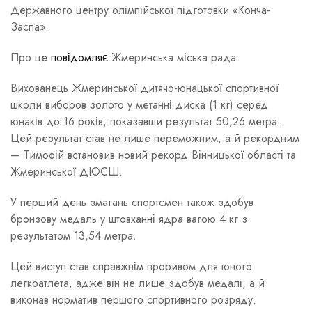
Державного центру олімпійської підготовки «Конча-
Заспа».
Про це
повідомляє
Жмеринська міська рада.
Вихованець Жмеринської дитячо-юнацької спортивної
школи виборов золото у метанні диска (1 кг) серед
юнаків до 16 років, показавши результат 50,26 метра.
Цей результат став не лише переможним, а й рекордним
— Тимофій встановив новий рекорд Вінницької області та
Жмеринської ДЮСШ.
У перший день змагань спортсмен також здобув
бронзову медаль у штовханні ядра вагою 4 кг з
результатом 13,54 метра.
Цей виступ став справжнім проривом для юного
легкоатлета, адже він не лише здобув медалі, а й
виконав норматив першого спортивного розряду.