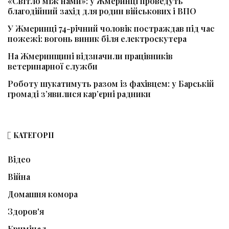
«Світло між нами»: у Жмеринці проведуть
благодійний захід для родин військових і ВПО
У Жмеринці 74-річний чоловік постраждав під час
пожежі: вогонь виник біля електроскутера
На Жмеринщині відзначили працівників
ветеринарної служби
Роботу шукатимуть разом із фахівцем: у Барській
громаді з’явилися кар’єрні радники
КАТЕГОРІЇ
Відео
Війна
Домашня комора
Здоров'я
Кримінал