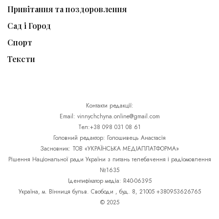
Привітання та поздоровлення
Сад і Город
Спорт
Тексти
Контакти редакції:
Email: vinnychchyna.online@gmail.com
Тел:+38 098 031 08 61
Головний редактор: Голошивець Анастасія
Засновник: ТОВ «УКРАЇНСЬКА МЕДІАПЛАТФОРМА»
Рішення Національної ради України з питань телебачення і радіомовлення
№1635
Ідентифікатор медіа: R40-06395
Україна, м. Вінниця бульв. Свободи , буд. 8, 21005 +380953626765
© 2025