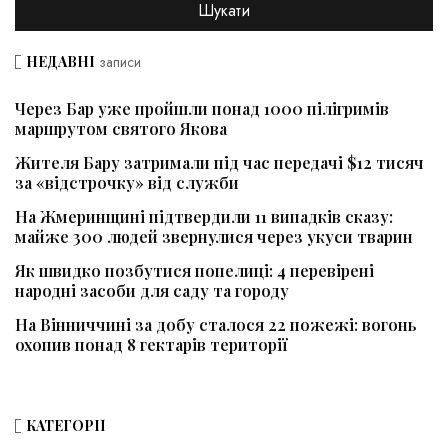
НЕДАВНІ
записи
Через Бар уже пройшли понад 1000 пілігримів
маршрутом святого Якова
Жителя Бару затримали під час передачі $12 тисяч
за «відстрочку» від служби
На Жмеринщині підтвердили 11 випадків сказу:
майже 300 людей звернулися через укуси тварин
Як швидко позбутися попелиці: 4 перевірені
народні засоби для саду та городу
На Вінниччині за добу сталося 22 пожежі: вогонь
охопив понад 8 гектарів території
КАТЕГОРІЇ