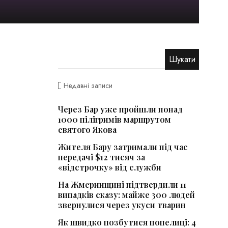
Недавні записи
Через Бар уже пройшли понад
1000 пілігримів маршрутом
святого Якова
Жителя Бару затримали під час
передачі $12 тисяч за
«відстрочку» від служби
На Жмеринщині підтвердили 11
випадків сказу: майже 300 людей
звернулися через укуси тварин
Як швидко позбутися попелиці: 4