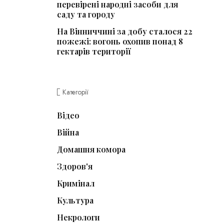
перевірені народні засоби для
саду та городу
На Вінниччині за добу сталося 22
пожежі: вогонь охопив понад 8
гектарів території
Категорії
Відео
Війна
Домашня комора
Здоров'я
Кримінал
Культура
Некрологи