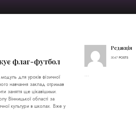
Редакція
3047
POSTS
жує флаг-футбол
...
модуль для уроків фізичної
ного навчання заклад отримав
ти заняття ще цікавішими.
лу Вінницької області за
ичної культури в школах. Вже у