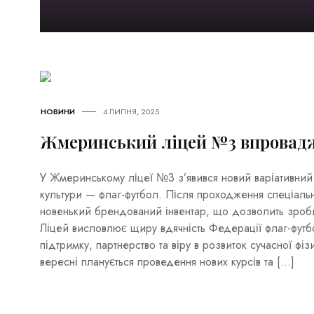
НОВИНИ
4 ЛИПНЯ, 2025
Жмеринський ліцей №3 впровад
У Жмеринському ліцеї №3 з’явився новий варіативний 
культури — флаг-футбол. Після проходження спеціаль
новенький брендований інвентар, що дозволить зроби
Ліцей висловлює щиру вдячність Федерації флаг-футбо
підтримку, партнерство та віру в розвиток сучасної фіз
вересні планується проведення нових курсів та […]