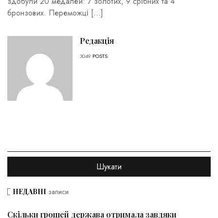
здобули 20 медалей: 7 золотих, 9 срібних та 4
бронзових. Переможці […]
Редакція
3049
POSTS
НЕДАВНІ
записи
Скільки грошей держава отримала завдяки