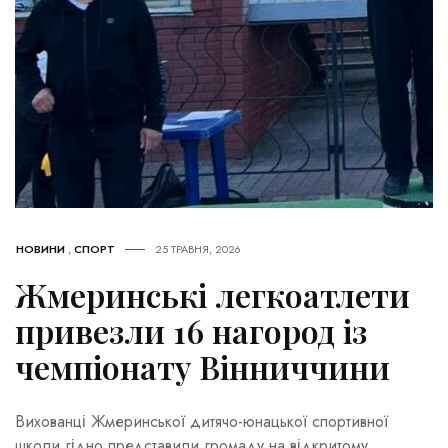
НОВИНИ
,
СПОРТ
25 ТРАВНЯ, 2026
Жмеринські легкоатлети
привезли 16 нагород із
чемпіонату Вінниччини
Вихованці Жмеринської дитячо-юнацької спортивної
школи гідно представили громаду на відкритому