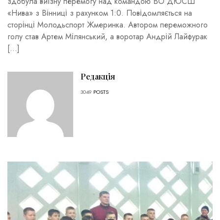
здобула виїзну перемогу над командою ВО ДЮСШ
«Нива» з Вінниці з рахунком 1:0. Повідомляється на
сторінці Молодьспорт Жмеринка. Автором переможного
голу став Артем Мілянський, а воротар Андрій Лайфурак
[…]
Редакція
3049
POSTS