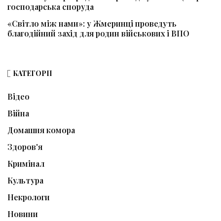
господарська споруда
«Світло між нами»: у Жмеринці проведуть
благодійний захід для родин військових і ВПО
КАТЕГОРІЇ
Відео
Війна
Домашня комора
Здоров'я
Кримінал
Культура
Некрологи
Новини