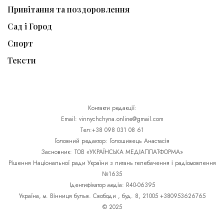
Привітання та поздоровлення
Сад і Город
Спорт
Тексти
Контакти редакції:
Email: vinnychchyna.online@gmail.com
Тел:+38 098 031 08 61
Головний редактор: Голошивець Анастасія
Засновник: ТОВ «УКРАЇНСЬКА МЕДІАПЛАТФОРМА»
Рішення Національної ради України з питань телебачення і радіомовлення
№1635
Ідентифікатор медіа: R40-06395
Україна, м. Вінниця бульв. Свободи , буд. 8, 21005 +380953626765
© 2025