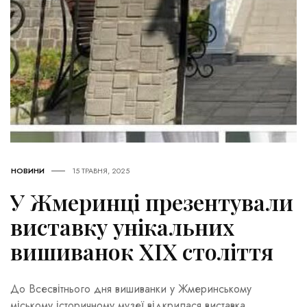
НОВИНИ
15 ТРАВНЯ, 2025
У Жмеринці презентували
виставку унікальних
вишиванок XIX століття
До Всесвітнього дня вишиванки у Жмеринському
міському історичному музеї відкрилася виставка