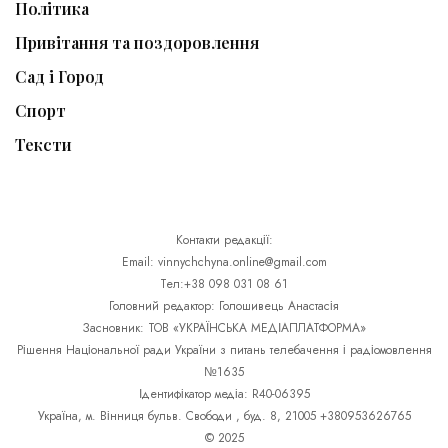
Політика
Привітання та поздоровлення
Сад і Город
Спорт
Тексти
Контакти редакції:
Email: vinnychchyna.online@gmail.com
Тел:+38 098 031 08 61
Головний редактор: Голошивець Анастасія
Засновник: ТОВ «УКРАЇНСЬКА МЕДІАПЛАТФОРМА»
Рішення Національної ради України з питань телебачення і радіомовлення
№1635
Ідентифікатор медіа: R40-06395
Україна, м. Вінниця бульв. Свободи , буд. 8, 21005 +380953626765
© 2025