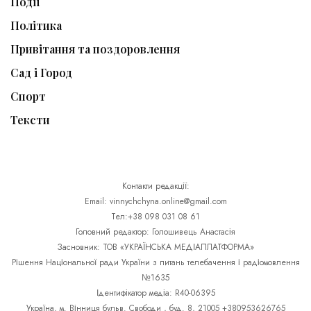
Події
Політика
Привітання та поздоровлення
Сад і Город
Спорт
Тексти
Контакти редакції:
Email: vinnychchyna.online@gmail.com
Тел:+38 098 031 08 61
Головний редактор: Голошивець Анастасія
Засновник: ТОВ «УКРАЇНСЬКА МЕДІАПЛАТФОРМА»
Рішення Національної ради України з питань телебачення і радіомовлення
№1635
Ідентифікатор медіа: R40-06395
Україна, м. Вінниця бульв. Свободи , буд. 8, 21005 +380953626765