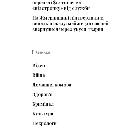
передачі $12 тисяч за
«відстрочку» від служби
На Жмеринщині підтвердили 11
випадків сказу: майже 300 людей
звернулися через укуси тварин
Категорії
Відео
Війна
Домашня комора
Здоров'я
Кримінал
Культура
Некрологи