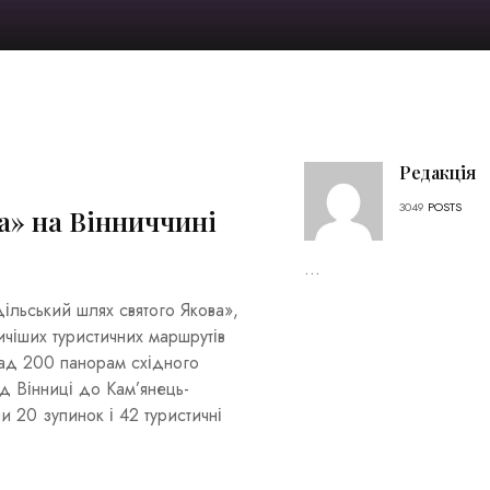
Редакція
3049
POSTS
а» на Вінниччині
...
ільський шлях святого Якова»,
ичіших туристичних маршрутів
над 200 панорам східного
ід Вінниці до Кам’янець-
 20 зупинок і 42 туристичні