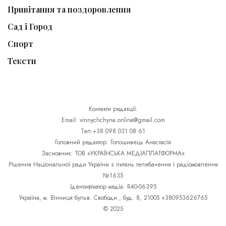
Привітання та поздоровлення
Сад і Город
Спорт
Тексти
Контакти редакції:
Email: vinnychchyna.online@gmail.com
Тел:+38 098 031 08 61
Головний редактор: Голошивець Анастасія
Засновник: ТОВ «УКРАЇНСЬКА МЕДІАПЛАТФОРМА»
Рішення Національної ради України з питань телебачення і радіомовлення
№1635
Ідентифікатор медіа: R40-06395
Україна, м. Вінниця бульв. Свободи , буд. 8, 21005 +380953626765
© 2025