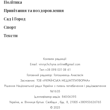
Політика
Привітання та поздоровлення
Сад і Город
Спорт
Тексти
Контакти редакції:
Email: vinnychchyna.online@gmail.com
Тел:+38 098 031 08 61
Головний редактор: Голошивець Анастасія
Засновник: ТОВ «УКРАЇНСЬКА МЕДІАПЛАТФОРМА»
Рішення Національної ради України з питань телебачення і радіомовлення
№1635
Ідентифікатор медіа: R40-06395
Україна, м. Вінниця бульв. Свободи , буд. 8, 21005 +380953626765
© 2025