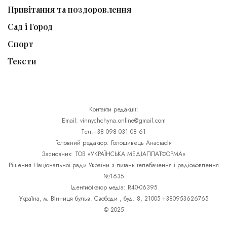
Привітання та поздоровлення
Сад і Город
Спорт
Тексти
Контакти редакції:
Email: vinnychchyna.online@gmail.com
Тел:+38 098 031 08 61
Головний редактор: Голошивець Анастасія
Засновник: ТОВ «УКРАЇНСЬКА МЕДІАПЛАТФОРМА»
Рішення Національної ради України з питань телебачення і радіомовлення
№1635
Ідентифікатор медіа: R40-06395
Україна, м. Вінниця бульв. Свободи , буд. 8, 21005 +380953626765
© 2025