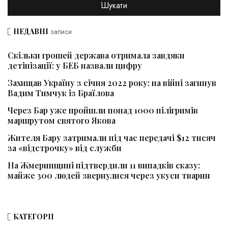
НЕДАВНІ
записи
Скільки грошей держава отримала завдяки
детінізації: у БЕБ назвали цифру
Захищав Україну з січня 2022 року: на війні загинув
Вадим Тимчук із Браїлова
Через Бар уже пройшли понад 1000 пілігримів
маршрутом святого Якова
Жителя Бару затримали під час передачі $12 тисяч
за «відстрочку» від служби
На Жмеринщині підтвердили 11 випадків сказу:
майже 300 людей звернулися через укуси тварин
КАТЕГОРІЇ