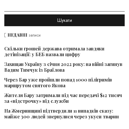
НЕДАВНІ
записи
Скільки грошей держава отримала завдяки
детінізації: у БЕБ назвали цифру
Захищав Україну з січня 2022 року: на війні загинув
Вадим Тимчук із Браїлова
Через Бар уже пройшли понад 1000 пілігримів
маршрутом святого Якова
Жителя Бару затримали під час передачі $12 тисяч
за «відстрочку» від служби
На Жмеринщині підтвердили 11 випадків сказу:
майже 300 людей звернулися через укуси тварин