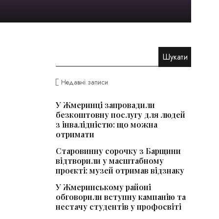
Недавні записи
У Жмеринці запровадили
безкоштовну послугу для людей
з інвалідністю: що можна
отримати
Старовинну сорочку з Барщини
відтворили у масштабному
проєкті: музей отримав відзнаку
У Жмеринському районі
обговорили вступну кампанію та
нестачу студентів у профосвіті