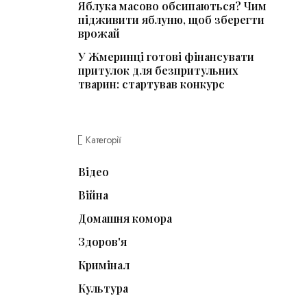
Яблука масово обсипаються? Чим
підживити яблуню, щоб зберегти
врожай
У Жмеринці готові фінансувати
притулок для безпритульних
тварин: стартував конкурс
Категорії
Відео
Війна
Домашня комора
Здоров'я
Кримінал
Культура