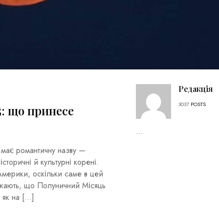
Редакція
3037
POSTS
: що принесе
...
, має романтичну назву —
торичні й культурні корені.
 Америки, оскільки саме в цей
ажають, що Полуничний Місяць
 як на […]