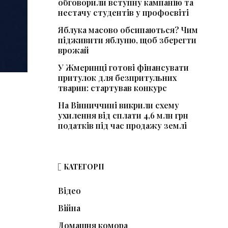
обговорили вступну кампанію та
нестачу студентів у профосвіті
Яблука масово обсипаються? Чим
підживити яблуню, щоб зберегти
врожай
У Жмеринці готові фінансувати
притулок для безпритульних
тварин: стартував конкурс
На Вінниччині викрили схему
ухилення від сплати 4,6 млн грн
податків під час продажу землі
КАТЕГОРІЇ
Відео
Війна
Домашня комора