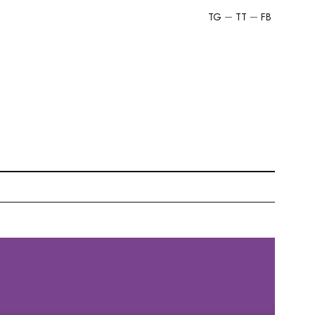
TG
TT
FB