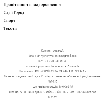
Привітання та поздоровлення
Сад і Город
Спорт
Тексти
Контакти редакції:
Email: vinnychchyna.online@gmail.com
Тел:+38 098 031 08 61
Головний редактор: Голошивець Анастасія
Засновник: ТОВ «УКРАЇНСЬКА МЕДІАПЛАТФОРМА»
Рішення Національної ради України з питань телебачення і радіомовлення
№1635
Ідентифікатор медіа: R40-06395
Україна, м. Вінниця бульв. Свободи , буд. 8, 21005 +380953626765
© 2025