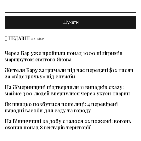
НЕДАВНІ
записи
Через Бар уже пройшли понад 1000 пілігримів
маршрутом святого Якова
Жителя Бару затримали під час передачі $12 тисяч
за «відстрочку» від служби
На Жмеринщині підтвердили 11 випадків сказу:
майже 300 людей звернулися через укуси тварин
Як швидко позбутися попелиці: 4 перевірені
народні засоби для саду та городу
На Вінниччині за добу сталося 22 пожежі: вогонь
охопив понад 8 гектарів території