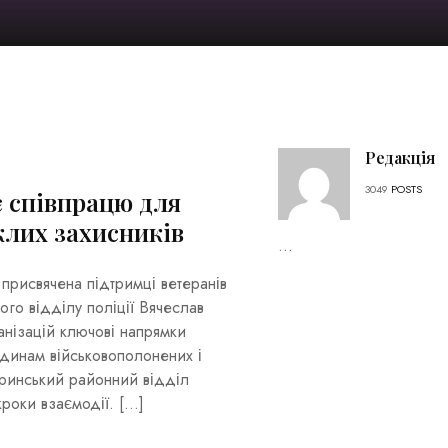
Редакція
3049
POSTS
 співпрацю для
клих захисників
...
присвячена підтримці ветеранів
ого відділу поліції Вячеслав
анізацій ключові напрямки
родинам військовополонених і
еринський районний відділ
кроки взаємодії. […]