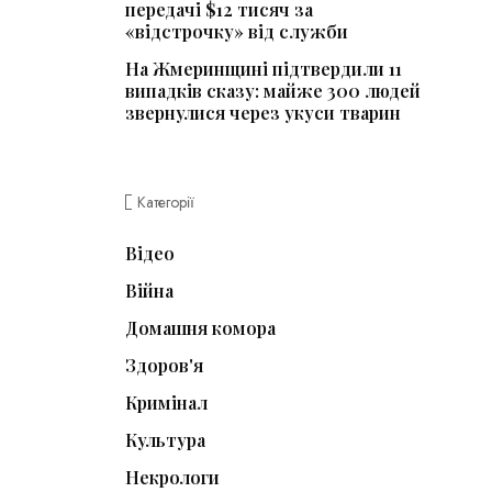
передачі $12 тисяч за
«відстрочку» від служби
На Жмеринщині підтвердили 11
випадків сказу: майже 300 людей
звернулися через укуси тварин
Категорії
Відео
Війна
Домашня комора
Здоров'я
Кримінал
Культура
Некрологи