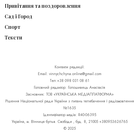
Привітання та поздоровлення
Сад і Город
Спорт
Тексти
Контакти редакції:
Email: vinnychchyna.online@gmail.com
Тел:+38 098 031 08 61
Головний редактор: Голошивець Анастасія
Засновник: ТОВ «УКРАЇНСЬКА МЕДІАПЛАТФОРМА»
Рішення Національної ради України з питань телебачення і радіомовлення
№1635
Ідентифікатор медіа: R40-06395
Україна, м. Вінниця бульв. Свободи , буд. 8, 21005 +380953626765
© 2025