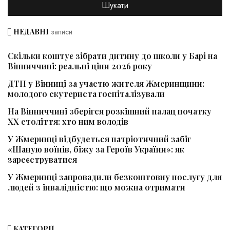
НЕДАВНІ
записи
Скільки коштує зібрати дитину до школи у Барі на
Вінниччині: реальні ціни 2026 року
ДТП у Вінниці за участю жителя Жмеринщини:
молодого скутериста госпіталізували
На Вінниччині зберігся розкішний палац початку
ХХ століття: хто ним володів
У Жмеринці відбудеться патріотичний забіг
«Шаную воїнів, біжу за Героїв України»: як
зареєструватися
У Жмеринці запровадили безкоштовну послугу для
людей з інвалідністю: що можна отримати
КАТЕГОРІЇ