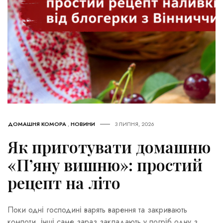
ДОМАШНЯ КОМОРА
,
НОВИНИ
3 ЛИПНЯ, 2026
Як приготувати домашню
«П’яну вишню»: простий
рецепт на літо
Поки одні господині варять варення та закривають
компоти, інші саме зараз закладають у погріб одну з