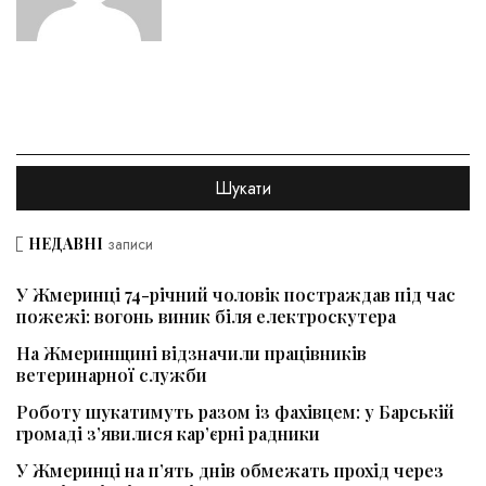
НЕДАВНІ
записи
У Жмеринці 74-річний чоловік постраждав під час
пожежі: вогонь виник біля електроскутера
На Жмеринщині відзначили працівників
ветеринарної служби
Роботу шукатимуть разом із фахівцем: у Барській
громаді з’явилися кар’єрні радники
У Жмеринці на п’ять днів обмежать прохід через