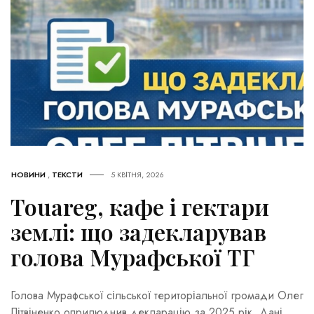
НОВИНИ
,
ТЕКСТИ
5 КВІТНЯ, 2026
Touareg, кафе і гектари
землі: що задекларував
голова Мурафської ТГ
Голова Мурафської сільської територіальної громади Олег
Літвіненко оприлюднив декларацію за 2025 рік. Дані