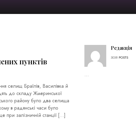
Редакція
3038
POSTS
лених пунктів
...
ення селищ Браїлів, Василівка й
одять до складу Жмеринської
нського району було два селища
кому в радянські часи було
е при залізничній станції […]