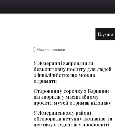
Недавні записи
У Жмеринці запровадили
безкоштовну послугу для людей
з інвалідністю: що можна
отримати
Старовинну сорочку з Барщини
відтворили у масштабному
проєкті: музей отримав відзнаку
У Жмеринському районі
обговорили вступну кампанію та
нестачу студентів у профосвіті