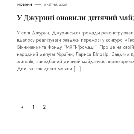
НОВИНИ
5 КВІТНЯ, 2025
У Джурині оновили дитячий май
У селі Джурин, Джуринської громади реконструювали 
вдалось реалізувати завдяки перемозі у конкурсі «Т
Вінничани» та Фонду “МХП-Громаді”. Про це на своїй
народний депутат України, Лариса Білозір. Завдяки єд
жителів, занедбаний дитячий майданчик перетворився 
Діти, які так довго мріяли […]
«
1
2