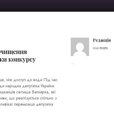
Редакція
3048
POSTS
 очищення
ки конкурсу
...
ше, ніж доступ до води Під час
ди народна депутатка України
ешканців селища Вапнярка, які
иви, що реалізується спільно з
тифікат переможця депутатка