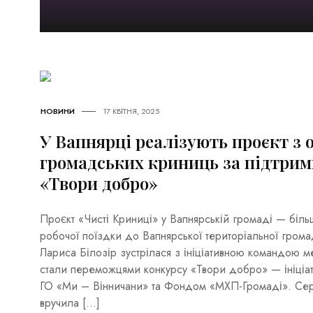
НОВИНИ
17 КВІТНЯ, 2025
У Вапнярці реалізують проєкт з
громадських криниць за підтрим
«Твори добро»
Проєкт «Чисті Криниці» у Вапнярській громаді — біль
робочої поїздки до Вапнярської територіальної грома
Лариса Білозір зустрілася з ініціативною командою м
стали переможцями конкурсу «Твори добро» — ініціат
ГО «Ми – Вінничани» та Фондом «МХП-Громаді». Сер
вручила […]