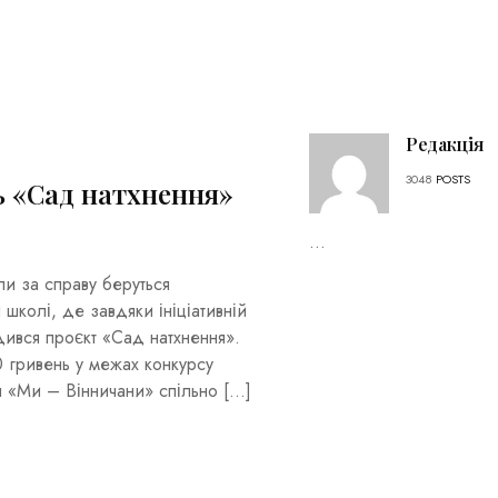
Редакція
3048
POSTS
ь «Сад натхнення»
...
ли за справу беруться
 школі, де завдяки ініціативній
ився проєкт «Сад натхнення».
0 гривень у межах конкурсу
 «Ми – Вінничани» спільно […]