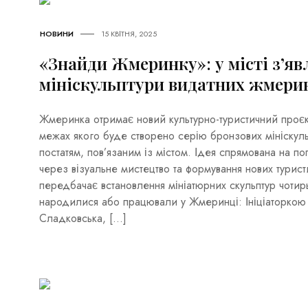
НОВИНИ
15 КВІТНЯ, 2025
«Знайди Жмеринку»: у місті з’яв
мініскульптури видатних жмери
Жмеринка отримає новий культурно-туристичний проє
межах якого буде створено серію бронзових мініскул
постатям, пов’язаним із містом. Ідея спрямована на п
через візуальне мистецтво та формування нових турист
передбачає встановлення мініатюрних скульптур чотир
народилися або працювали у Жмеринці: Ініціаторкою 
Сладковська, […]