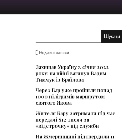
Недавні записи
Захищав Україну з січня 2022
року: на війні загинув Вадим
Тимчук із Браїлова
Через Бар уже пройшли понад
1000 пілігримів маршрутом
святого Якова
Жителя Бару затримали під час
передачі $12 тисяч за
«відстрочку» від служби
На Жмеринщині підтвердили 11