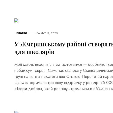
НОВИНИ
16 КВІТНЯ, 2025
У Жмеринському районі створят
для школярів
Мрії мають властивість здійснюватися — особливо, ко
небайдужі серця. Саме так сталося у Станіславчицькій
групі на чолі з педагогинею Ольгою Перепечай народ
Ця ідея отримала грантову підтримку у розмірі 75 00
«Твори добро», який реалізує громадське об’єднання