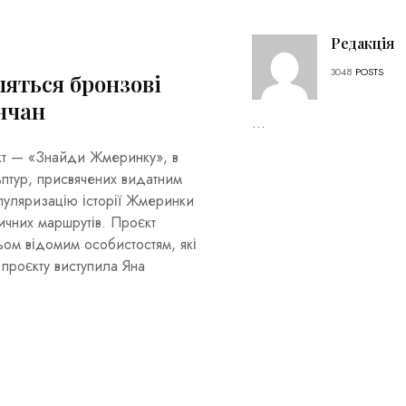
Редакція
3048
POSTS
ляться бронзові
нчан
...
кт — «Знайди Жмеринку», в
ьптур, присвячених видатним
опуляризацію історії Жмеринки
ичних маршрутів. Проєкт
ьом відомим особистостям, які
проєкту виступила Яна