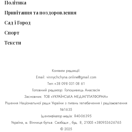
Політика
Привітання та поздоровлення
Сад і Город
Спорт
Тексти
Контакти редакції:
Email: vinnychchyna.online@gmail.com
Тел:+38 098 031 08 61
Головний редактор: Голошивець Анастасія
Засновник: ТОВ «УКРАЇНСЬКА МЕДІАПЛАТФОРМА»
Рішення Національної ради України з питань телебачення і радіомовлення
№1635
Ідентифікатор медіа: R40-06395
Україна, м. Вінниця бульв. Свободи , буд. 8, 21005 +380953626765
© 2025