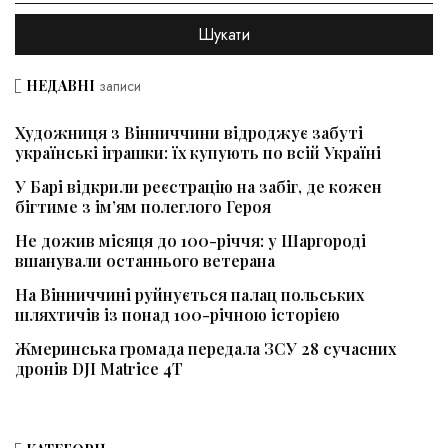
НЕДАВНІ
записи
Художниця з Вінниччини відроджує забуті
українські іграшки: їх купують по всій Україні
У Барі відкрили реєстрацію на забіг, де кожен
бігтиме з ім’ям полеглого Героя
Не дожив місяця до 100-річчя: у Шаргороді
вшанували останнього ветерана
На Вінниччині руйнується палац польських
шляхтичів із понад 100-річною історією
Жмеринська громада передала ЗСУ 28 сучасних
дронів DJI Matrice 4T