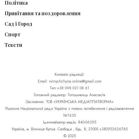
Політика
Привітання та поздоровлення
Сад і Город
Спорт
Тексти
Контакти редакції:
Email: vinnychchyna.online@gmail.com
Тел:+38 098 031 08 61
Головний редактор: Голошивець Анастасія
Засновник: ТОВ «УКРАЇНСЬКА МЕДІАПЛАТФОРМА»
Рішення Національної ради України з питань телебачення і радіомовлення
№1635
Ідентифікатор медіа: R40-06395
Україна, м. Вінниця бульв. Свободи , буд. 8, 21005 +380953626765
© 2025