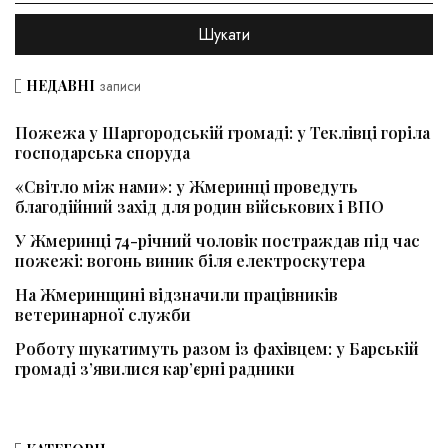
НЕДАВНІ
записи
Пожежа у Шаргородській громаді: у Теклівці горіла
господарська споруда
«Світло між нами»: у Жмеринці проведуть
благодійний захід для родин військових і ВПО
У Жмеринці 74-річний чоловік постраждав під час
пожежі: вогонь виник біля електроскутера
На Жмеринщині відзначили працівників
ветеринарної служби
Роботу шукатимуть разом із фахівцем: у Барській
громаді з’явилися кар’єрні радники