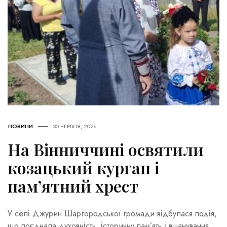
НОВИНИ
30 ЧЕРВНЯ, 2026
На Вінниччині освятили
козацький курган і
пам’ятний хрест
У селі Джурин Шаргородської громади відбулася подія,
що поєднала духовність, історичну пам’ять і вшанування