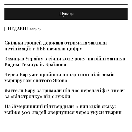
НЕДАВНІ
записи
Скільки грошей держава отримала завдяки
детінізації: у БЕБ назвали цифру
Захищав Україну з січня 2022 року: на війні загинув
Вадим Тимчук із Браїлова
Через Бар уже пройшли понад 1000 пілігримів
маршрутом святого Якова
Жителя Бару затримали під час передачі $12 тисяч
за «відстрочку» від служби
На Жмеринщині підтвердили 11 випадків сказу:
майже 300 людей звернулися через укуси тварин