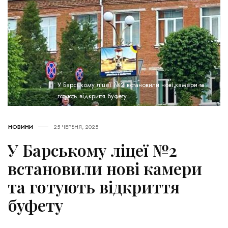
У Барському ліцеї №2 встановили нові камери та
готують відкриття буфету
НОВИНИ
25 ЧЕРВНЯ, 2025
У Барському ліцеї №2
встановили нові камери
та готують відкриття
буфету