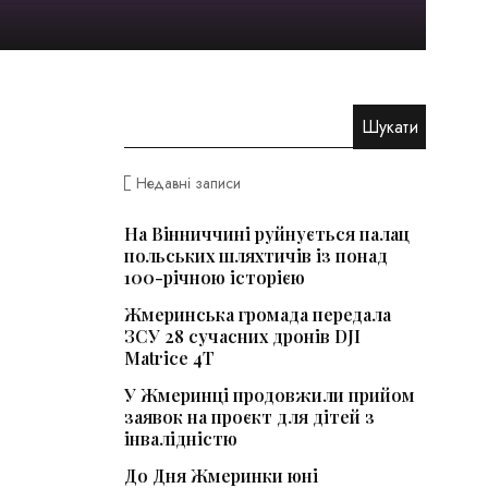
Недавні записи
На Вінниччині руйнується палац
польських шляхтичів із понад
100-річною історією
Жмеринська громада передала
ЗСУ 28 сучасних дронів DJI
Matrice 4T
У Жмеринці продовжили прийом
заявок на проєкт для дітей з
інвалідністю
До Дня Жмеринки юні