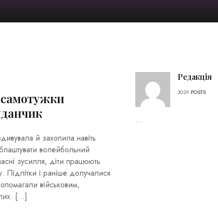
Редакція
3029
POSTS
в самотужки
йданчик
...
здивувала й захопила навіть
облаштувати волейбольний
асні зусилля, діти працюють
у. Підлітки і раніше долучалися
 допомагали військовим,
лих. […]