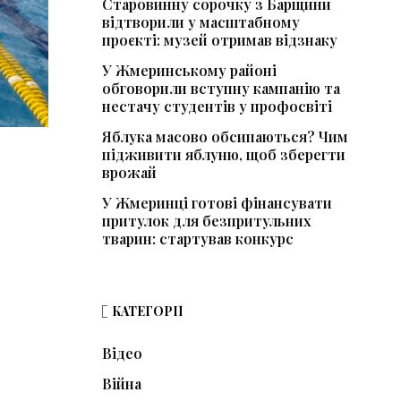
Старовинну сорочку з Барщини
відтворили у масштабному
проєкті: музей отримав відзнаку
У Жмеринському районі
обговорили вступну кампанію та
нестачу студентів у профосвіті
Яблука масово обсипаються? Чим
підживити яблуню, щоб зберегти
врожай
У Жмеринці готові фінансувати
притулок для безпритульних
тварин: стартував конкурс
КАТЕГОРІЇ
Відео
Війна