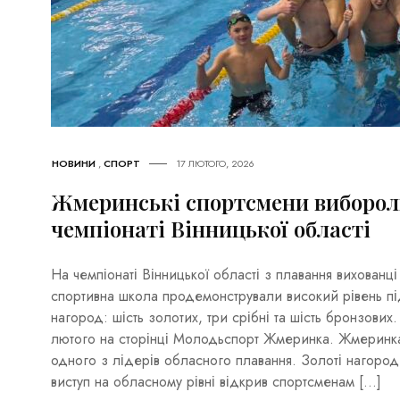
НОВИНИ
,
СПОРТ
17 ЛЮТОГО, 2026
Жмеринські спортсмени вибороли
чемпіонаті Вінницької області
На чемпіонаті Вінницької області з плавання вихован
спортивна школа продемонстрували високий рівень пі
нагород: шість золотих, три срібні та шість бронзових
лютого на сторінці Молодьспорт Жмеринка. Жмеринка
одного з лідерів обласного плавання. Золоті нагоро
виступ на обласному рівні відкрив спортсменам […]