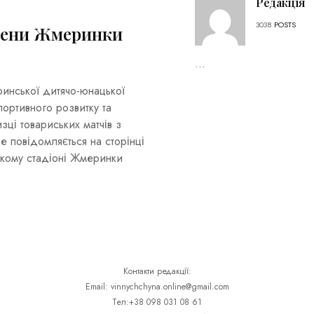
Редакція
3038
POSTS
смени Жмеринки
...
ринської дитячо-юнацької
портивного розвитку та
зці товариських матчів з
е повідомляється на сторінці
ькому стадіоні Жмеринки
Контакти редакції:
Email: vinnychchyna.online@gmail.com
Тел:+38 098 031 08 61