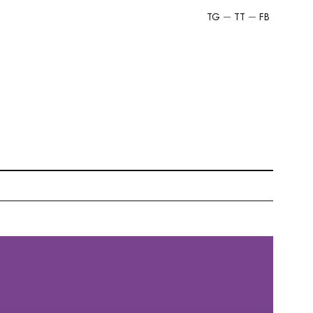
TG
TT
FB