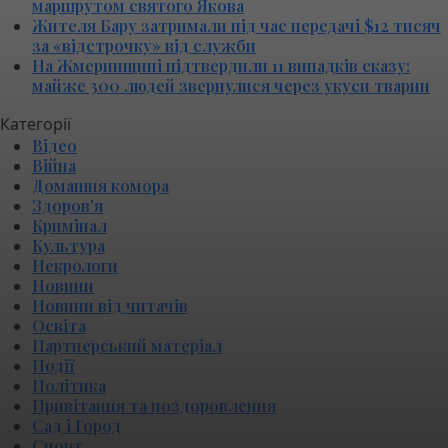
маршрутом святого Якова
Жителя Бару затримали під час передачі $12 тисяч
за «відстрочку» від служби
На Жмеринщині підтвердили 11 випадків сказу:
майже 300 людей звернулися через укуси тварин
Категорії
Відео
Війна
Домашня комора
Здоров'я
Кримінал
Культура
Некрологи
Новини
Новини від читачів
Освіта
Партнерський матеріал
Події
Політика
Привітання та поздоровлення
Сад і Город
Спорт