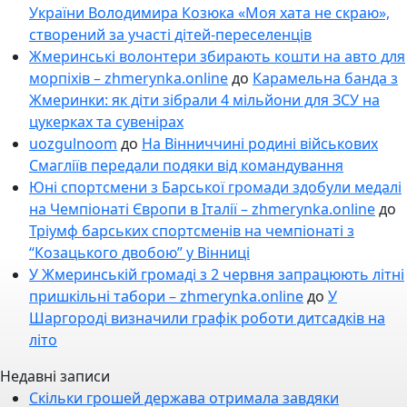
України Володимира Козюка «Моя хата не скраю»,
створений за участі дітей-переселенців
Жмеринські волонтери збирають кошти на авто для
морпіхів – zhmerynka.online
до
Карамельна банда з
Жмеринки: як діти зібрали 4 мільйони для ЗСУ на
цукерках та сувенірах
uozgulnoom
до
На Вінниччині родині військових
Смагліїв передали подяки від командування
Юні спортсмени з Барської громади здобули медалі
на Чемпіонаті Європи в Італії – zhmerynka.online
до
Тріумф барських спортсменів на чемпіонаті з
“Козацького двобою” у Вінниці
У Жмеринській громаді з 2 червня запрацюють літні
пришкільні табори – zhmerynka.online
до
У
Шаргороді визначили графік роботи дитсадків на
літо
Недавні записи
Скільки грошей держава отримала завдяки