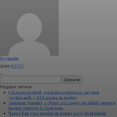
Редакція
3049
POSTS
...
Пошук:
Недавні записи
Скільки грошей держава отримала завдяки
детінізації: у БЕБ назвали цифру
Захищав Україну з січня 2022 року: на війні загинув
Вадим Тимчук із Браїлова
Через Бар уже пройшли понад 1000 пілігримів