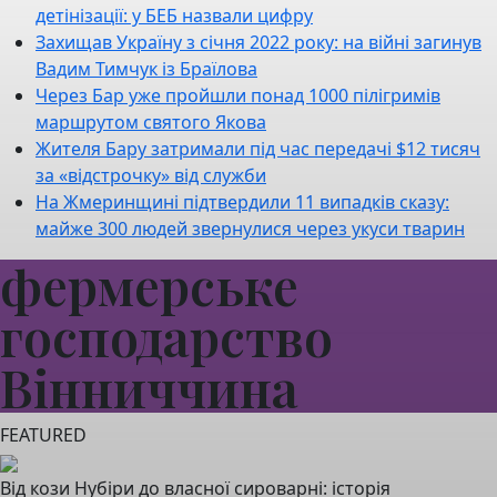
детінізації: у БЕБ назвали цифру
Захищав Україну з січня 2022 року: на війні загинув
Вадим Тимчук із Браїлова
Через Бар уже пройшли понад 1000 пілігримів
маршрутом святого Якова
Жителя Бару затримали під час передачі $12 тисяч
за «відстрочку» від служби
На Жмеринщині підтвердили 11 випадків сказу:
майже 300 людей звернулися через укуси тварин
фермерське
господарство
Вінниччина
FEATURED
Від кози Нубіри до власної сироварні: історія