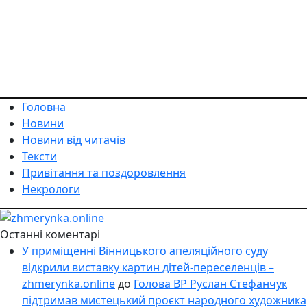
Головна
Новини
Новини від читачів
Тексти
Привітання та поздоровлення
Некрологи
Останні коментарі
У приміщенні Вінницького апеляційного суду
відкрили виставку картин дітей-переселенців –
zhmerynka.online
до
Голова ВР Руслан Стефанчук
підтримав мистецький проєкт народного художника