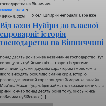
господарства на Вінниччині
НОВИНИ
,
ТЕКСТИ
17
У селі Шпирки неподалік Бара вже
ЧЕРВНЯ, 2026
Від кози Нубіри до власної
сироварні: історія
господарства на Вінниччині
понад десять років живе незвичайне господарство. Тут
вирощують нубійських кіз — тварин із довгими
висячими вухами, дружнім характером і молоком, з
якого виходять особливо смачні сири. Історію
розповідає власний кореспондент Жмеринка онлайн
Мар’яна Махан-Гуцал. Ідея займатися козами виникла в
Ірини Гончар понад десять років тому. Якось жінка
побачила нубійських […]