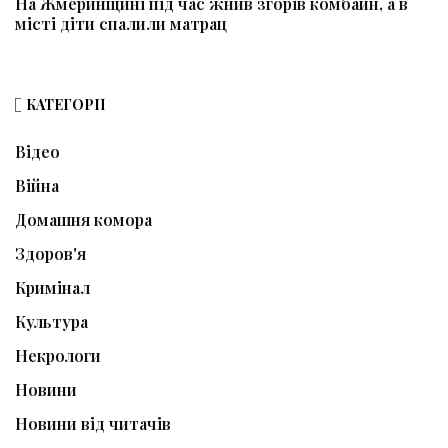
На Жмеринщині під час жнив згорів комбайн, а в
місті діти спалили матрац
КАТЕГОРІЇ
Відео
Війна
Домашня комора
Здоров'я
Кримінал
Культура
Некрологи
Новини
Новини від читачів