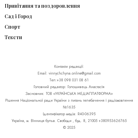
Привітання та поздоровлення
Сад і Город
Спорт
Тексти
Контакти редакції:
Email: vinnychchyna.online@gmail.com
Тел:+38 098 031 08 61
Головний редактор: Голошивець Анастасія
Засновник: ТОВ «УКРАЇНСЬКА МЕДІАПЛАТФОРМА»
Рішення Національної ради України з питань телебачення і радіомовлення
№1635
Ідентифікатор медіа: R40-06395
Україна, м. Вінниця бульв. Свободи , буд. 8, 21005 +380953626765
© 2025