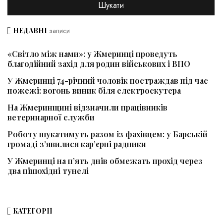
НЕДАВНІ
записи
«Світло між нами»: у Жмеринці проведуть
благодійний захід для родин військових і ВПО
У Жмеринці 74-річний чоловік постраждав під час
пожежі: вогонь виник біля електроскутера
На Жмеринщині відзначили працівників
ветеринарної служби
Роботу шукатимуть разом із фахівцем: у Барській
громаді з’явилися кар’єрні радники
У Жмеринці на п’ять днів обмежать прохід через
два пішохідні тунелі
КАТЕГОРІЇ