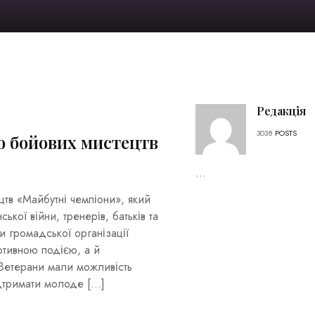
Редакція
3038
POSTS
ю бойових мистецтв
...
цтв «Майбутні чемпіони», який
ької війни, тренерів, батьків та
 громадської організації
ртивною подією, а й
 Ветерани мали можливість
ідтримати молоде […]