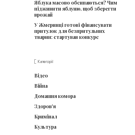
Яблука масово обсипаються? Чим
підживити яблуню, щоб зберегти
врожай
У Жмеринці готові фінансувати
притулок для безпритульних
тварин: стартував конкурс
Категорії
Відео
Війна
Домашня комора
Здоров'я
Кримінал
Культура