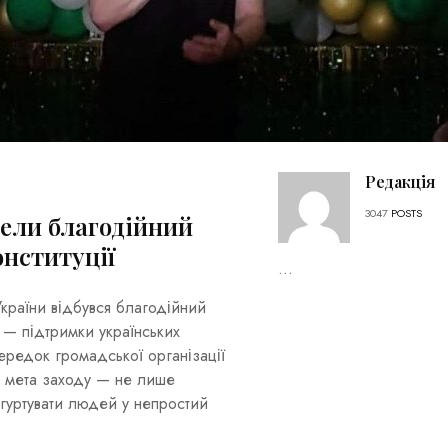
Редакція
3047
POSTS
вели благодійний
онституції
...
України відбувся благодійний
 — підтримки українських
середок громадської організації
а мета заходу — не лише
згуртувати людей у непростий