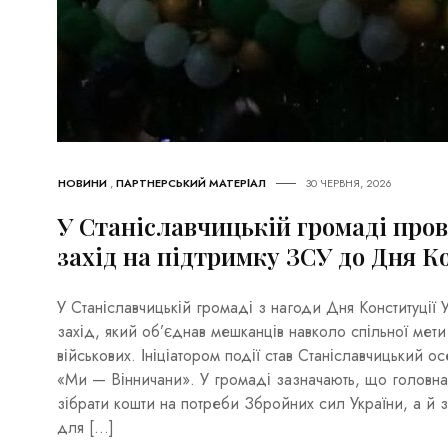
НОВИНИ
,
ПАРТНЕРСЬКИЙ МАТЕРІАЛ
30 ЧЕРВНЯ, 2026
У Станіславчицькій громаді про
захід на підтримку ЗСУ до Дня К
У Станіславчицькій громаді з нагоди Дня Конституції 
захід, який об’єднав мешканців навколо спільної мети
військових. Ініціатором події став Станіславчицький о
«Ми — Вінничани». У громаді зазначають, що головн
зібрати кошти на потреби Збройних сил України, а й 
для […]