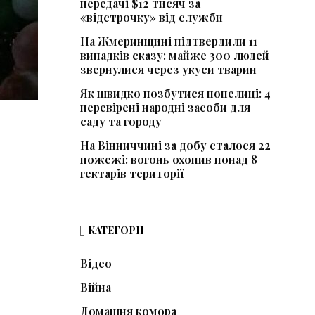
передачі $12 тисяч за
«відстрочку» від служби
На Жмеринщині підтвердили 11
випадків сказу: майже 300 людей
звернулися через укуси тварин
Як швидко позбутися попелиці: 4
перевірені народні засоби для
саду та городу
На Вінниччині за добу сталося 22
пожежі: вогонь охопив понад 8
гектарів території
КАТЕГОРІЇ
Відео
Війна
Домашня комора