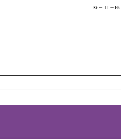
TG
TT
FB