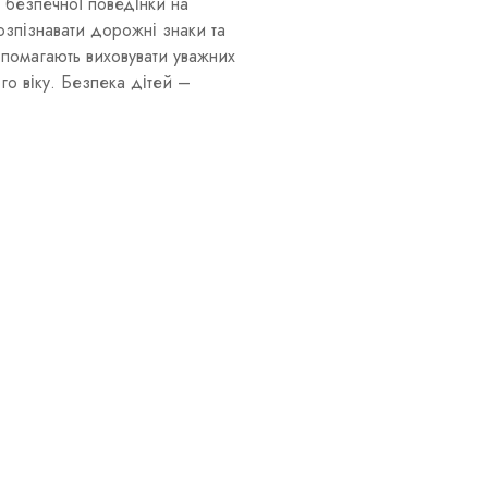
л безпечної поведінки на
озпізнавати дорожні знаки та
опомагають виховувати уважних
го віку. Безпека дітей –