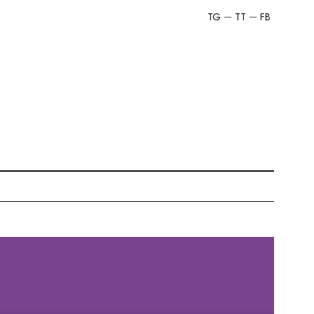
TG
TT
FB