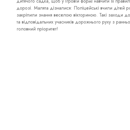
дитячого садка, щоб у ігровій формі навчити їх прави
дорозі. Малята дізналися: Поліцейські вчили дітей р
закріпили знання веселою вікториною. Такі заходи д
та відповідальних учасників дорожнього руху з ранньо
головний пріоритет!