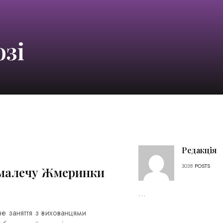
озі
Редакція
3038
POSTS
 малечу Жмеринки
...
е заняття з вихованцями