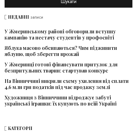
НЕДАВНІ
записи
У Жмеринському районі обговорили вступну
кампанію та нестачу студентів у профосвіті
Яблука масово обсипаються? Чим підживити
яблуню, щоб зберегти врожай
У Жмеринці готові фінансувати притулок для
безпритульних тварин: стартував конкурс
На Вінниччині викрили схему ухилення від сплати
4,6 млн грн податків під час продажу землі
Художниця з Вінниччини відроджує забуті
українські іграшки: їх купують по всій Україні
КАТЕГОРІЇ