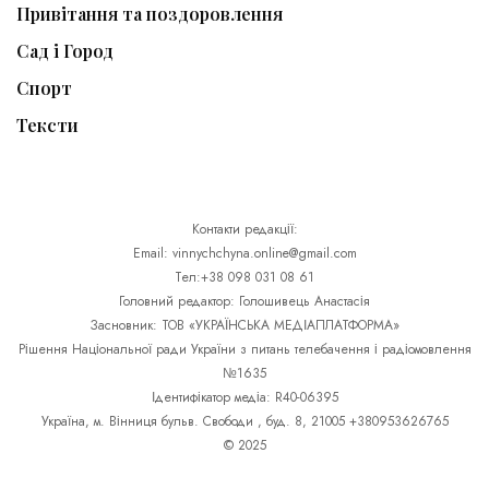
Привітання та поздоровлення
Сад і Город
Спорт
Тексти
Контакти редакції:
Email: vinnychchyna.online@gmail.com
Тел:+38 098 031 08 61
Головний редактор: Голошивець Анастасія
Засновник: ТОВ «УКРАЇНСЬКА МЕДІАПЛАТФОРМА»
Рішення Національної ради України з питань телебачення і радіомовлення
№1635
Ідентифікатор медіа: R40-06395
Україна, м. Вінниця бульв. Свободи , буд. 8, 21005 +380953626765
© 2025