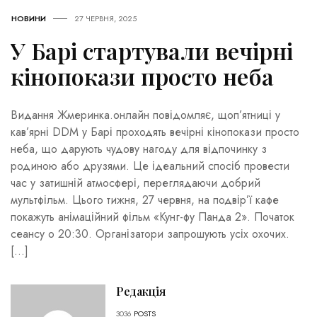
НОВИНИ
27 ЧЕРВНЯ, 2025
У Барі стартували вечірні
кінопокази просто неба
Видання Жмеринка.онлайн повідомляє, щоп’ятниці у
кав’ярні DDM у Барі проходять вечірні кінопокази просто
неба, що дарують чудову нагоду для відпочинку з
родиною або друзями. Це ідеальний спосіб провести
час у затишній атмосфері, переглядаючи добрий
мультфільм. Цього тижня, 27 червня, на подвір’ї кафе
покажуть анімаційний фільм «Кунг-фу Панда 2». Початок
сеансу о 20:30. Організатори запрошують усіх охочих.
[…]
Редакція
3036
POSTS