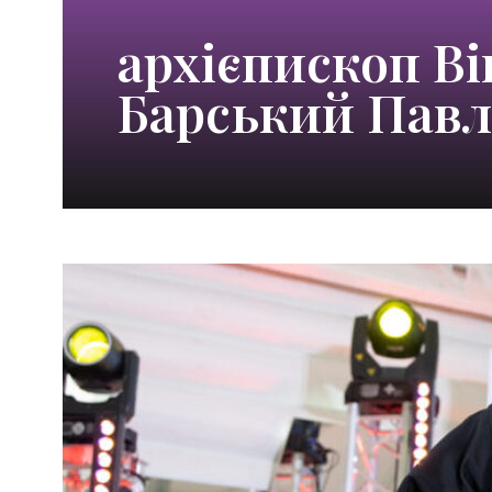
архієпископ В
Барський Павл