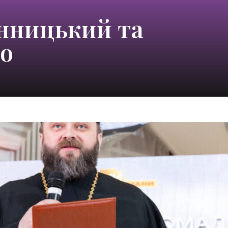
інницький та
о