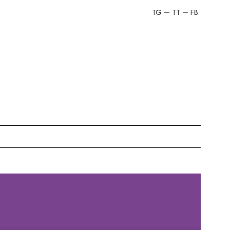
TG
TT
FB