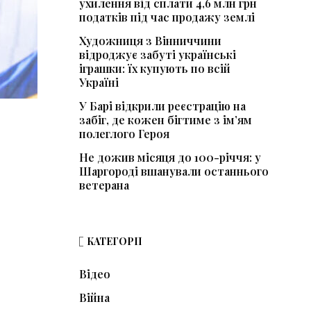
ухилення від сплати 4,6 млн грн
податків під час продажу землі
Художниця з Вінниччини
відроджує забуті українські
іграшки: їх купують по всій
Україні
У Барі відкрили реєстрацію на
забіг, де кожен бігтиме з ім’ям
полеглого Героя
Не дожив місяця до 100-річчя: у
Шаргороді вшанували останнього
ветерана
КАТЕГОРІЇ
Відео
Війна