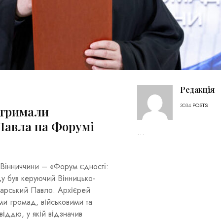
Редакція
3034
POSTS
отримали
 Павла на Форумі
...
 Вінниччини – «Форум єдності:
у був керуючий Вінницько-
Барський Павло. Архієрей
ми громад, військовими та
віддю, у якій відзначив