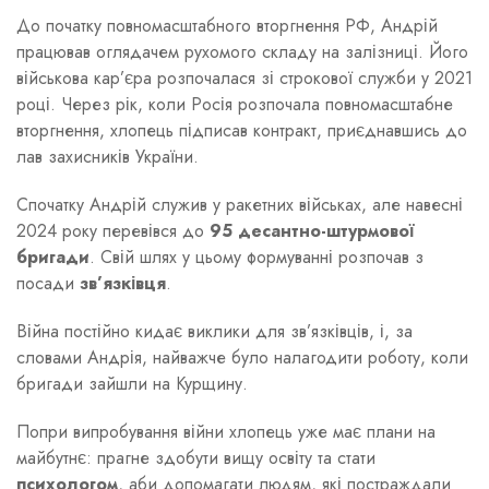
До початку повномасштабного вторгнення РФ, Андрій
працював оглядачем рухомого складу на залізниці. Його
військова кар’єра розпочалася зі строкової служби у 2021
році. Через рік, коли Росія розпочала повномасштабне
вторгнення, хлопець підписав контракт, приєднавшись до
лав захисників України.
Спочатку Андрій служив у ракетних військах, але навесні
2024 року перевівся до
95 десантно-штурмової
бригади
. Свій шлях у цьому формуванні розпочав з
посади
зв’язківця
.
Війна постійно кидає виклики для зв’язківців, і, за
словами Андрія, найважче було налагодити роботу, коли
бригади зайшли на Курщину.
Попри випробування війни хлопець уже має плани на
майбутнє: прагне здобути вищу освіту та стати
психологом
, аби допомагати людям, які постраждали