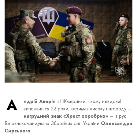
А
ндрій Аверін
зі Жмеринки, якому невдовзі
виповниться 22 роки, отримав високу нагороду –
нагрудний знак «Хрест хоробрих»
– з рук
Головнокомандувача Збройних сил України
Олександра
Сирського
.