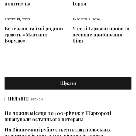
пошти» на
Героя
7 ЖОВТНЯ, 2025
16 БЕРЕЗНЯ, 2026
Ветерани та їхні родини
У селі Гармаки провели
грають «Мартина
весняне прибирання
Борулю»:
біля
НЕДАВНІ
записи
Не дожив місяця до 100-річчя: у Шаргороді
вшанували останнього ветерана
На Вінниччині руйнується палац польських
шляхтичів із понад 100-річною історією