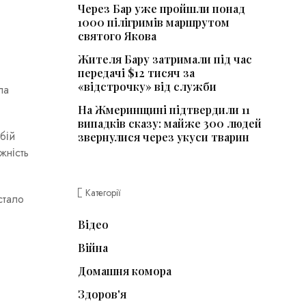
Через Бар уже пройшли понад
1000 пілігримів маршрутом
святого Якова
Жителя Бару затримали під час
передачі $12 тисяч за
«відстрочку» від служби
ла
На Жмеринщині підтвердили 11
випадків сказу: майже 300 людей
бій
звернулися через укуси тварин
жність
Категорії
стало
Відео
Війна
Домашня комора
Здоров'я