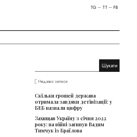
TG
TT
FB
Недавні записи
Скільки грошей держава
отримала завдяки детінізації: у
БЕБ назвали цифру
Захищав Україну з січня 2022
року: на війні загинув Вадим
Тимчук із Браїлова