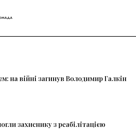
РОМАДА
єм: на війні загинув Володимир Галкін
огли захиснику з реабілітацією