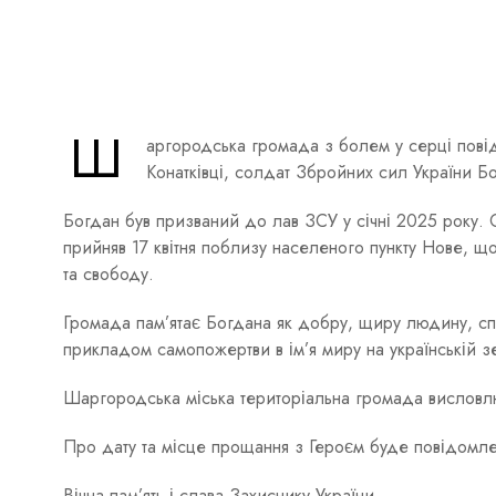
Ш
аргородська громада з болем у серці повід
Конатківці, солдат Збройних сил України Б
Богдан був призваний до лав ЗСУ у січні 2025 року. 
прийняв 17 квітня поблизу населеного пункту Нове, що
та свободу.
Громада пам’ятає Богдана як добру, щиру людину, спра
прикладом самопожертви в ім’я миру на українській з
Шаргородська міська територіальна громада висловлює
Про дату та місце прощання з Героєм буде повідомл
Вічна пам’ять і слава Захиснику України.