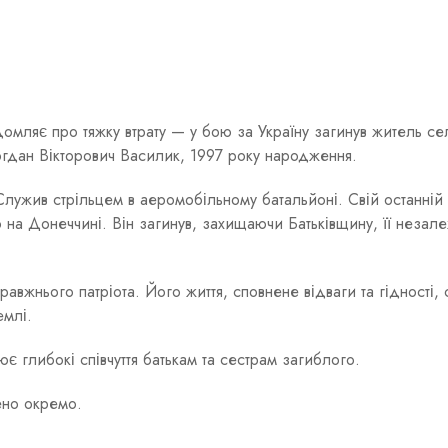
омляє про тяжку втрату — у бою за Україну загинув житель се
огдан Вікторович Василик, 1997 року народження.
Служив стрільцем в аеромобільному батальйоні. Свій останній 
 на Донеччині. Він загинув, захищаючи Батьківщину, її незале
вжнього патріота. Його життя, сповнене відваги та гідності, 
емлі.
 глибокі співчуття батькам та сестрам загиблого.
ено окремо.