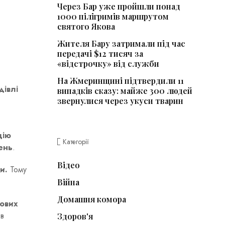
Через Бар уже пройшли понад
1000 пілігримів маршрутом
святого Якова
Жителя Бару затримали під час
передачі $12 тисяч за
«відстрочку» від служби
На Жмеринщині підтвердили 11
дівлі
випадків сказу: майже 300 людей
звернулися через укуси тварин
цію
Категорії
ень
.
Відео
и.
Тому
Війна
Домашня комора
чових
ів
Здоров'я