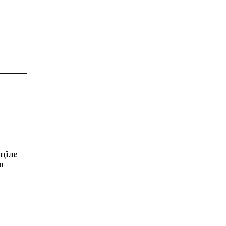
 ціле
я