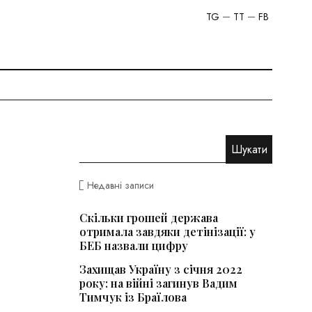
TG
TT
FB
Недавні записи
Скільки грошей держава
отримала завдяки детінізації: у
БЕБ назвали цифру
Захищав Україну з січня 2022
року: на війні загинув Вадим
Тимчук із Браїлова