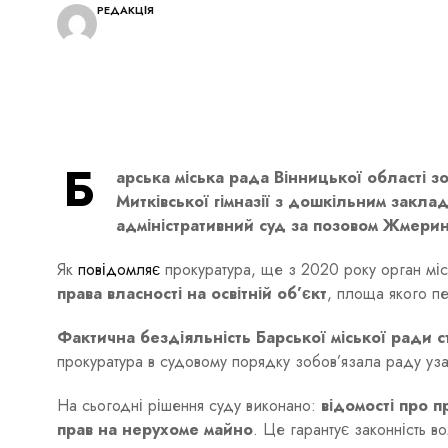
РЕДАКЦІЯ
Б
арська міська рада Вінницької області з
Митківської гімназії з дошкільним закл
адміністративний суд за позовом Жмерин
Як
повідомляє
прокуратура, ще з 2020 року орган мі
права власності на освітній об’єкт
, площа якого 
Фактична бездіяльність Барської міської ради с
прокуратура в судовому порядку зобов’язала раду узак
На сьогодні рішення суду виконано:
відомості про 
прав на нерухоме майно
. Це гарантує законність во