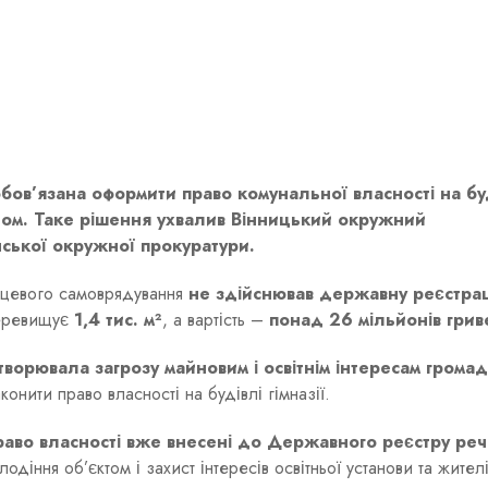
обов’язана оформити право комунальної власності на бу
адом. Таке рішення ухвалив Вінницький окружний
ської окружної прокуратури.
сцевого самоврядування
не здійснював державну реєстра
перевищує
1,4 тис. м²
, а вартість –
понад 26 мільйонів грив
творювала загрозу майновим і освітнім інтересам громад
онити право власності на будівлі гімназії.
право власності вже внесені до Державного реєстру ре
лодіння об’єктом і захист інтересів освітньої установи та жител