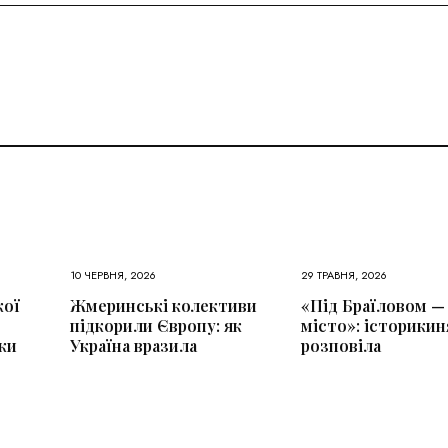
10 ЧЕРВНЯ, 2026
29 ТРАВНЯ, 2026
кої
Жмеринські колективи
«Під Браїловом —
підкорили Європу: як
місто»: історикин
ки
Україна вразила
розповіла