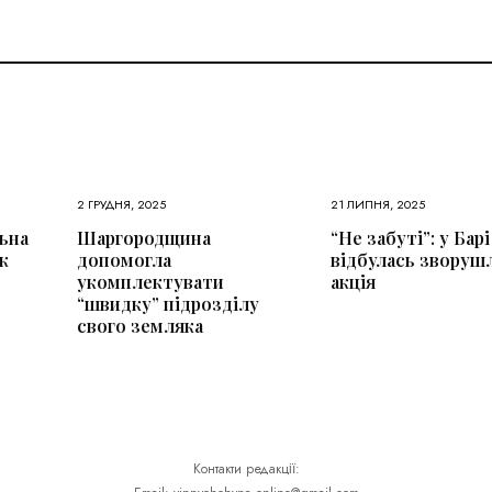
2 ГРУДНЯ, 2025
21 ЛИПНЯ, 2025
ьна
Шаргородщина
“Не забуті”: у Барі
к
допомогла
відбулась зворуш
укомплектувати
акція
“швидку” підрозділу
свого земляка
Контакти редакції: