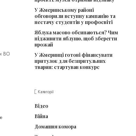
У Жмеринському районі
обговорили вступну кампанію та
нестачу студентів у профосвіті
Яблука масово обсипаються? Чим
підживити яблуню, щоб зберегти
врожай
ки ВО
У Жмеринці готові фінансувати
притулок для безпритульних
тварин: стартував конкурс
Категорії
Відео
Війна
не
Домашня комора