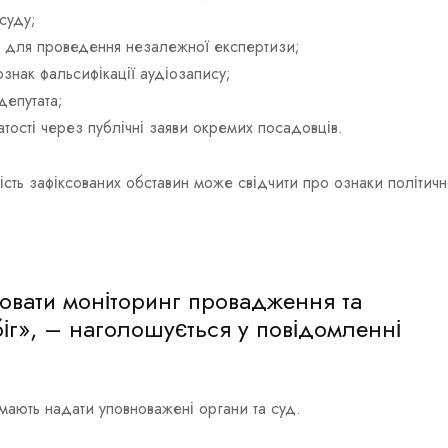
суду;
і для проведення незалежної експертизи;
знак фальсифікації аудіозапису;
депутата;
ості через публічні заяви окремих посадовців.
ність зафіксованих обставин може свідчити про ознаки політич
ювати моніторинг провадження та
біг», – наголошується у повідомленні
мають надати уповноважені органи та суд.