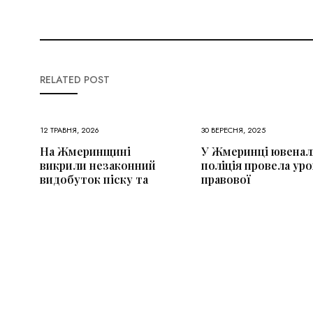
RELATED POST
12 ТРАВНЯ, 2026
30 ВЕРЕСНЯ, 2025
На Жмеринщині
У Жмеринці ювенал
викрили незаконний
поліція провела уро
видобуток піску та
правової