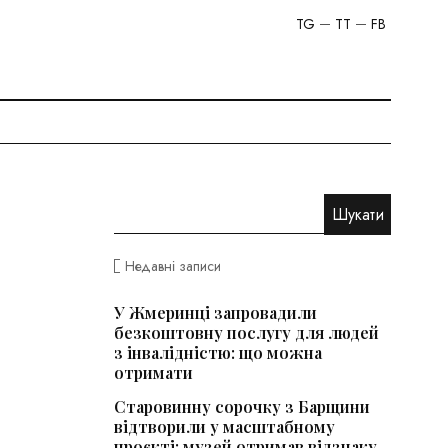
TG
TT
FB
Недавні записи
У Жмеринці запровадили
безкоштовну послугу для людей
з інвалідністю: що можна
отримати
Старовинну сорочку з Барщини
відтворили у масштабному
проєкті: музей отримав відзнаку