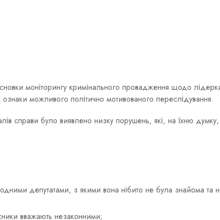
исновки моніторингу кримінального провадження щодо лідер
а ознаки можливого політично мотивованого переслідування.
алів справи було виявлено низку порушень, які, на їхню думку,
одними депутатами, з якими вона нібито не була знайома та 
исники вважають незаконними;