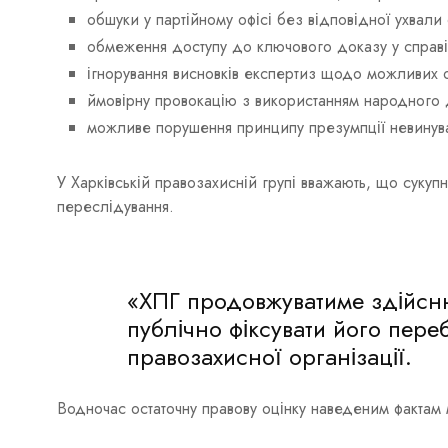
обшуки у партійному офісі без відповідної ухвали 
обмеження доступу до ключового доказу у справ
ігнорування висновків експертиз щодо можливих о
ймовірну провокацію з використанням народного 
можливе порушення принципу презумпції невинуват
У Харківській правозахисній групі вважають, що сукуп
переслідування.
«ХПГ продовжуватиме здійсн
публічно фіксувати його пере
правозахисної організації.
Водночас остаточну правову оцінку наведеним фактам 