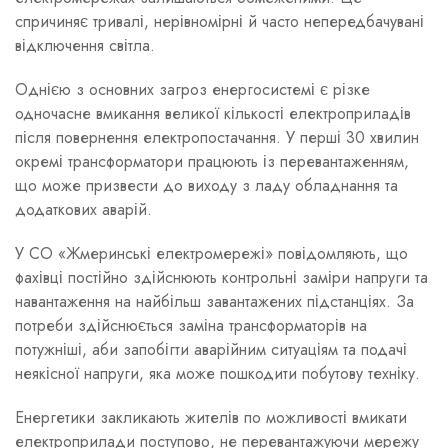
спричиняє тривалі, нерівномірні й часто непередбачувані
відключення світла.
Однією з основних загроз енергосистемі є різке
одночасне вмикання великої кількості електроприладів
після повернення електропостачання. У перші 30 хвилин
окремі трансформатори працюють із перевантаженням,
що може призвести до виходу з ладу обладнання та
додаткових аварій.
У СО «Жмеринські електромережі» повідомляють, що
фахівці постійно здійснюють контрольні заміри напруги та
навантаження на найбільш завантажених підстанціях. За
потреби здійснюється заміна трансформаторів на
потужніші, аби запобігти аварійним ситуаціям та подачі
неякісної напруги, яка може пошкодити побутову техніку.
Енергетики закликають жителів по можливості вмикати
електроприлади поступово, не перевантажуючи мережу