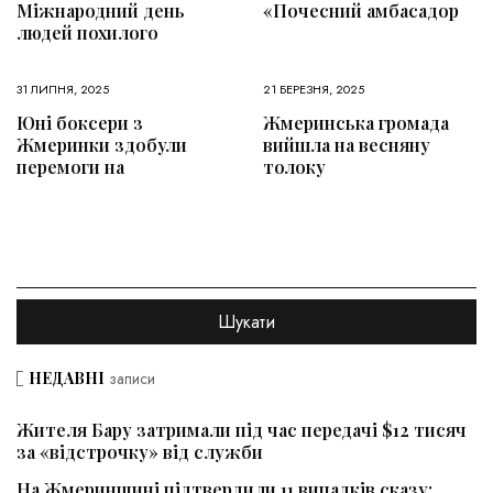
Міжнародний день
«Почесний амбасадор
людей похилого
31 ЛИПНЯ, 2025
21 БЕРЕЗНЯ, 2025
Юні боксери з
Жмеринська громада
Жмеринки здобули
вийшла на весняну
перемоги на
толоку
НЕДАВНІ
записи
Жителя Бару затримали під час передачі $12 тисяч
за «відстрочку» від служби
На Жмеринщині підтвердили 11 випадків сказу: