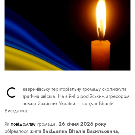
С
еверинівську територіальну громаду сколихнула
трагічна звістка. На війні з російським агресором
помер Захисник України — солдат Віталій
Висідалка.
Як
повідомляє
громада,
26 січня 2026 року
обірвалося життя
Висідалки Віталія Васильовича
,