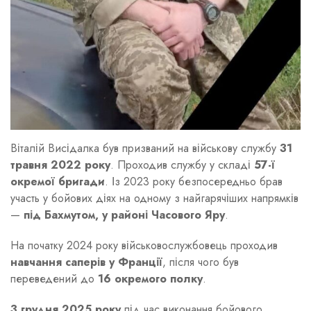
Віталій Висідалка був призваний на військову службу
31
травня 2022 року
. Проходив службу у складі
57-ї
окремої бригади
. Із 2023 року безпосередньо брав
участь у бойових діях на одному з найгарячіших напрямків
—
під Бахмутом, у районі Часового Яру
.
На початку 2024 року військовослужбовець проходив
навчання саперів у Франції
, після чого був
переведений до
16 окремого полку
.
3 грудня 2025 року
під час виконання бойового