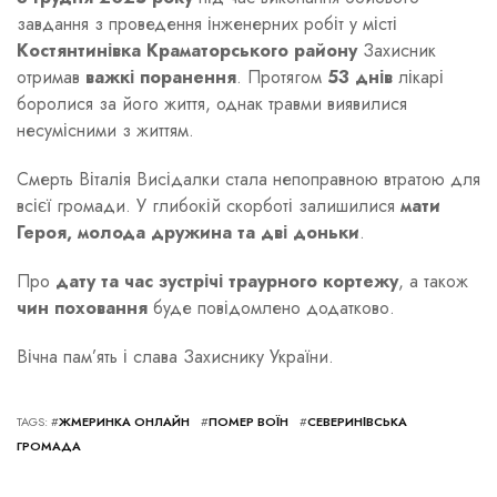
завдання з проведення інженерних робіт у місті
Костянтинівка Краматорського району
Захисник
отримав
важкі поранення
. Протягом
53 днів
лікарі
боролися за його життя, однак травми виявилися
несумісними з життям.
Смерть Віталія Висідалки стала непоправною втратою для
всієї громади. У глибокій скорботі залишилися
мати
Героя, молода дружина та дві доньки
.
Про
дату та час зустрічі траурного кортежу
, а також
чин поховання
буде повідомлено додатково.
Вічна пам’ять і слава Захиснику України.
TAGS: #
ЖМЕРИНКА ОНЛАЙН
#
ПОМЕР ВОЇН
#
СЕВЕРИНІВСЬКА
ГРОМАДА