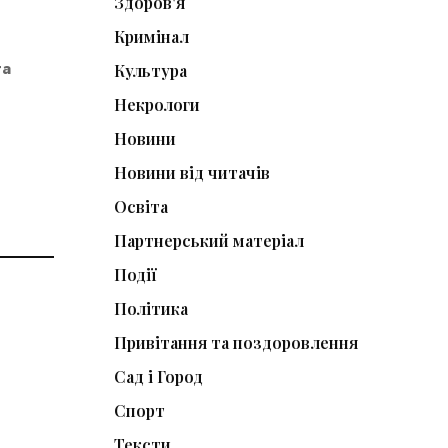
Здоров'я
Кримінал
та
Культура
Некрологи
Новини
Новини від читачів
Освіта
Партнерський матеріал
Події
Політика
Привітання та поздоровлення
Сад і Город
Спорт
Тексти