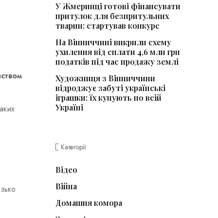
У Жмеринці готові фінансувати
притулок для безпритульних
тварин: стартував конкурс
На Вінниччині викрили схему
ухилення від сплати 4,6 млн грн
податків під час продажу землі
вством
Художниця з Вінниччини
відроджує забуті українські
іграшки: їх купують по всій
Україні
аких
Категорії
Відео
Війна
изько
Домашня комора