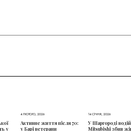
4 ЛЮТОГО, 2026
14 СІЧНЯ, 2026
ької
Активне життя після 70:
У Шаргороді водій
ть у
у Барі ветерани
Mitsubishi збив жі