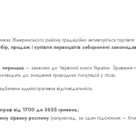
ринках Жмеринського району традиційно активізується торгівля
збір, продаж і купівля первоцвітів заборонені законода
, черемша
— занесені до Червоної книги України. Зривання т
призводить до знищення природних популяцій у лісах.
бачена адміністративна відповідальність.
штраф від 1700 до 3655 гривень;
жну зірвану рослину
(наприклад, за один підсніжник — бл