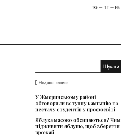
TG
TT
FB
Недавні записи
У Жмеринському районі
обговорили вступну кампанію та
нестачу студентів у профосвіті
Яблука масово обсипаються? Чим
підживити яблуню, щоб зберегти
врожай