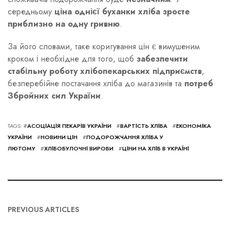
середньому
ціна однієї буханки хліба зросте
приблизно на одну гривню
.
За його словами, таке коригування цін є вимушеним
кроком і необхідне для того, щоб
забезпечити
стабільну роботу хлібопекарських підприємств
,
безперебійне постачання хліба до магазинів та
потреб
Збройних сил України
.
TAGS: #
АСОЦІАЦІЯ ПЕКАРІВ УКРАЇНИ
#
ВАРТІСТЬ ХЛІБА
#
ЕКОНОМІКА
УКРАЇНИ
#
НОВИНИ ЦІН
#
ПОДОРОЖЧАННЯ ХЛІБА У
ЛЮТОМУ
#
ХЛІБОБУЛОЧНІ ВИРОБИ
#
ЦІНИ НА ХЛІБ В УКРАЇНІ
PREVIOUS ARTICLES