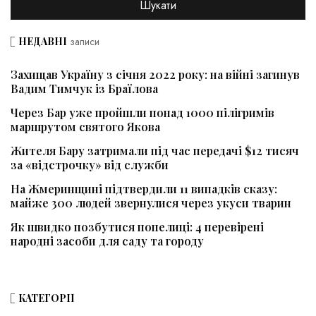
НЕДАВНІ
записи
Захищав Україну з січня 2022 року: на війні загинув
Вадим Тимчук із Браїлова
Через Бар уже пройшли понад 1000 пілігримів
маршрутом святого Якова
Жителя Бару затримали під час передачі $12 тисяч
за «відстрочку» від служби
На Жмеринщині підтвердили 11 випадків сказу:
майже 300 людей звернулися через укуси тварин
Як швидко позбутися попелиці: 4 перевірені
народні засоби для саду та городу
КАТЕГОРІЇ