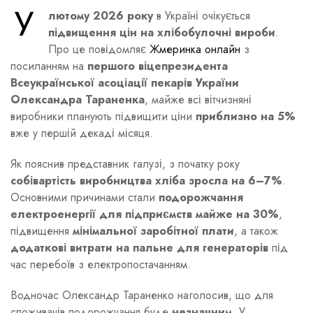
У
лютому 2026 року
в Україні очікується
підвищення цін на хлібобулочні вироби
.
Про це повідомляє
Жмеринка онлайн
з
посиланням на
першого віцепрезидента
Всеукраїнської асоціації пекарів України
Олександра Тараненка
, майже всі вітчизняні
виробники планують підвищити ціни
приблизно на 5%
вже у першій декаді місяця.
Як пояснив представник галузі, з початку року
собівартість виробництва хліба зросла на 6–7%
.
Основними причинами стали
подорожчання
електроенергії для підприємств майже на 30%
,
підвищення
мінімальної заробітної плати
, а також
додаткові витрати на пальне для генераторів
під
час перебоїв з електропостачанням.
Водночас Олександр Тараненко наголосив, що для
споживачів подорожчання буде
незначним
. У