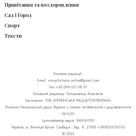
Привітання та поздоровлення
Сад і Город
Спорт
Тексти
Контакти редакції:
Email: vinnychchyna.online@gmail.com
Тел:+38 098 031 08 61
Головний редактор: Голошивець Анастасія
Засновник: ТОВ «УКРАЇНСЬКА МЕДІАПЛАТФОРМА»
Рішення Національної ради України з питань телебачення і радіомовлення
№1635
Ідентифікатор медіа: R40-06395
Україна, м. Вінниця бульв. Свободи , буд. 8, 21005 +380953626765
© 2025