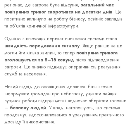
регіонах, де загроза була відсутня,
загальний час
повітряних тривог скоротився на десятки днів
. Це
позитивно вплинуло на роботу бізнесу, освітніх закладів
та об’єктів критичної інфраструктури.
Однією з ключових переваг оновленої системи стала
швидкість передавання сигналу
. Якщо раніше на це
могли йти кілька хвилин, то тепер
повітряна тривога
оголошується за 8–15 секунд
після підтвердження
загрози. Це значно підвищує оперативність реагування
служб та населення.
Новий підхід до оповіщення дозволяє більш точно
інформувати громадян про небезпеку, уникати зайвих
зупинок роботи підприємств і водночас зберігати головне
—
безпеку людей
. У владі наголошують, що система
продовжує вдосконалюватися з урахуванням практичного
досвіду її використання.